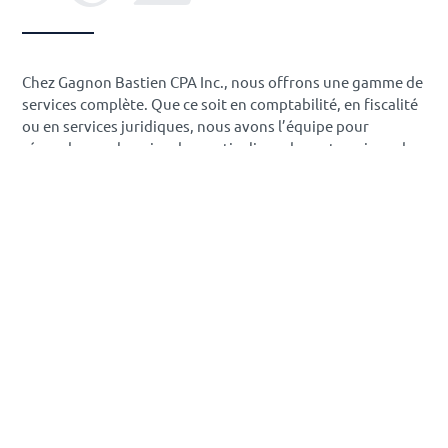
Chez Gagnon Bastien CPA Inc., nous offrons une gamme de
services complète. Que ce soit en comptabilité, en fiscalité
ou en services juridiques, nous avons l’équipe pour
répondre aux besoins des particuliers, des entreprises, des
sociétés et des fiducies.
Découvrir nos services
03
Nous